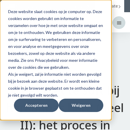
Corporate
Change your region to
United States
Deze website slaat cookies op je computer op. Deze
cookies worden gebruikt om informatie te
verzamelen over hoe je met onze website omgaat en
om je te onthouden. We gebruiken deze informatie
om je surfervaring te verbeteren en personaliseren,
en voor analyse en meetgegevens over onze
Terug
bezoekers, zowel op deze website als via andere
Harde lenzen
media. Zie ons Privacybeleid voor meer informatie
over de cookies die we gebruiken.
2026.03.11
Als je weigert, zal je informatie niet worden gevolgd
bij je bezoek aan deze website. Er wordt een kleine
Wees niet te soft bij
cookie in je browser geplaatst om te onthouden dat
je niet gevolgd wilt worden.
heraanpas hard (deel
Accepteren
Weigeren
II): het proces in