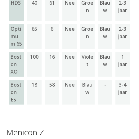
HDS
40
61
Nee
Groe
Blau
2-3
n
w
jaar
Opti
65
6
Nee
Groe
Blau
2-3
mu
n
w
jaar
m 65
Bost
100
16
Nee
Viole
Blau
1
on
t
w
jaar
XO
Bost
18
58
Nee
Blau
-
3-4
on
w
jaar
ES
Menicon Z