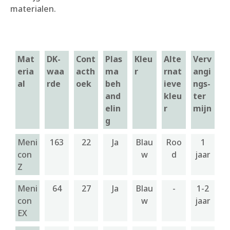
materialen.
Mat
DK-
Cont
Plas
Kleu
Alte
Verv
eria
waa
acth
ma
r
rnat
angi
al
rde
oek
beh
ieve
ngs-
and
kleu
ter
elin
r
mijn
g
Meni
163
22
Ja
Blau
Roo
1
con
w
d
jaar
Z
Meni
64
27
Ja
Blau
-
1-2
con
w
jaar
EX