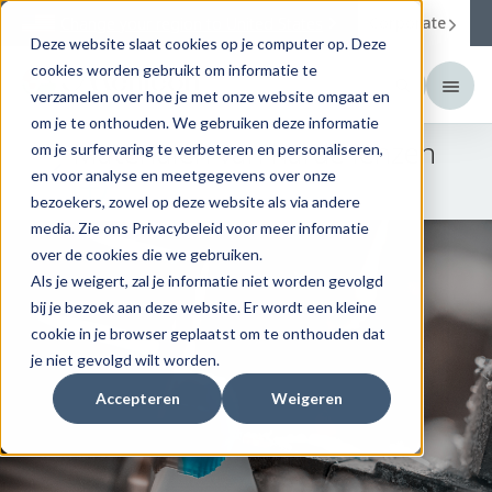
Corporate
Change your region to
United States
Deze website slaat cookies op je computer op. Deze
cookies worden gebruikt om informatie te
verzamelen over hoe je met onze website omgaat en
om je te onthouden. We gebruiken deze informatie
Materialen van harde lenzen
om je surfervaring te verbeteren en personaliseren,
en voor analyse en meetgegevens over onze
bezoekers, zowel op deze website als via andere
media. Zie ons Privacybeleid voor meer informatie
over de cookies die we gebruiken.
Als je weigert, zal je informatie niet worden gevolgd
bij je bezoek aan deze website. Er wordt een kleine
cookie in je browser geplaatst om te onthouden dat
je niet gevolgd wilt worden.
Accepteren
Weigeren