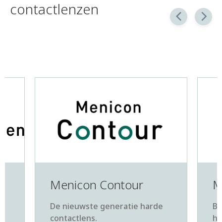
contactlenzen
Menicon Contour
M
De nieuwste generatie harde
Be
contactlens.
he