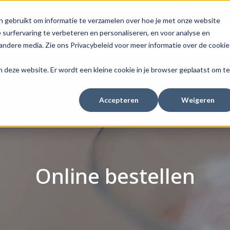
tent specific to your location,
Change your region to
United States
n gebruikt om informatie te verzamelen over hoe je met onze website
surfervaring te verbeteren en personaliseren, en voor analyse en
con Academy
Kennis Lab
Over Menicon
ndere media. Zie ons Privacybeleid voor meer informatie over de cookie
aan deze website. Er wordt een kleine cookie in je browser geplaatst om te
Accepteren
Weigeren
Online bestellen