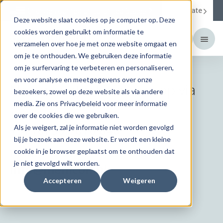
Corporate
Change your region to
United States
Deze website slaat cookies op je computer op. Deze
cookies worden gebruikt om informatie te
verzamelen over hoe je met onze website omgaat en
om je te onthouden. We gebruiken deze informatie
om je surfervaring te verbeteren en personaliseren,
en voor analyse en meetgegevens over onze
Neem contact met ons op via
bezoekers, zowel op deze website als via andere
media. Zie ons Privacybeleid voor meer informatie
Telefoon:
over de cookies die we gebruiken.
+31 (0) 591 610 640
Als je weigert, zal je informatie niet worden gevolgd
bij je bezoek aan deze website. Er wordt een kleine
cookie in je browser geplaatst om te onthouden dat
E-mail:
je niet gevolgd wilt worden.
info@menicon.nl
Accepteren
Weigeren