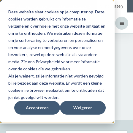
Corporate
Change your region to
United States
Deze website slaat cookies op je computer op. Deze
cookies worden gebruikt om informatie te
verzamelen over hoe je met onze website omgaat en
om je te onthouden. We gebruiken deze informatie
om je surfervaring te verbeteren en personaliseren,
Blog
en voor analyse en meetgegevens over onze
bezoekers, zowel op deze website als via andere
media. Zie ons Privacybeleid voor meer informatie
Kies een filter:
over de cookies die we gebruiken.
Als je weigert, zal je informatie niet worden gevolgd
Menicon Bloom
Topografie
Easyfit
bij je bezoek aan deze website. Er wordt een kleine
cookie in je browser geplaatst om te onthouden dat
Nachtlenzen
Overig
Multifocaal
je niet gevolgd wilt worden.
Meer weergeven
Accepteren
Weigeren