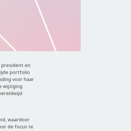
, president en
jde portfolio
ding voor haar
 wijziging
wereldwijd
eid, waardoor
or de focus te