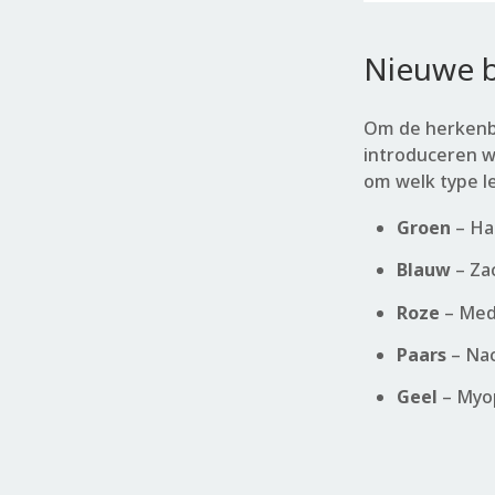
Nieuwe bl
Om de herkenba
introduceren w
om welk type le
Groen
– Ha
Blauw
– Za
Roze
– Med
Paars
– Na
Geel
– Myo