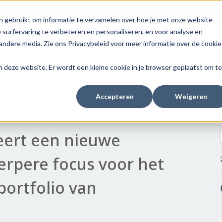
tent specific to your location,
Change your region to
United States
n gebruikt om informatie te verzamelen over hoe je met onze website
surfervaring te verbeteren en personaliseren, en voor analyse en
con Academy
Kennis Lab
Over Menicon
ndere media. Zie ons Privacybeleid voor meer informatie over de cookie
aan deze website. Er wordt een kleine cookie in je browser geplaatst om te
Accepteren
Weigeren
eert een nieuwe
herpere focus voor het
portfolio van