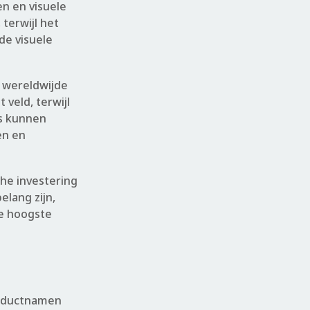
n en visuele
terwijl het
de visuele
 wereldwijde
veld, terwijl
rs kunnen
en en
che investering
elang zijn,
e hoogste
roductnamen