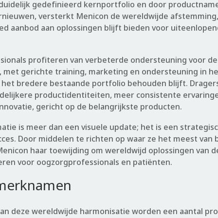
duidelijk gedefinieerd kernportfolio en door productname
ernieuwen, versterkt Menicon de wereldwijde afstemming, 
ed aanbod aan oplossingen blijft bieden voor uiteenlopen
ionals profiteren van verbeterde ondersteuning voor de
met gerichte training, marketing en ondersteuning in het 
 het bredere bestaande portfolio behouden blijft. Drage
delijkere productidentiteiten, meer consistente ervaring
novatie, gericht op de belangrijkste producten.
tie is meer dan een visuele update; het is een strategis
cces. Door middelen te richten op waar ze het meest van b
enicon haar toewijding om wereldwijd oplossingen van d
veren voor oogzorgprofessionals en patiënten.
merknamen
van deze wereldwijde harmonisatie worden een aantal p