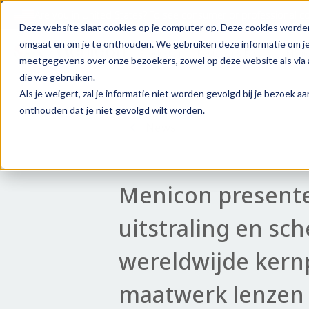
Are you in
United States
?
To see consumer or professional con
Deze website slaat cookies op je computer op. Deze cookies worde
omgaat en om je te onthouden. We gebruiken deze informatie om je 
Producten
Bestellen & Easyfit
Meni
meetgegevens over onze bezoekers, zowel op deze website als via a
die we gebruiken.
Als je weigert, zal je informatie niet worden gevolgd bij je bezoek 
onthouden dat je niet gevolgd wilt worden.
News
Menicon present
uitstraling en sc
wereldwijde kern
maatwerk lenzen