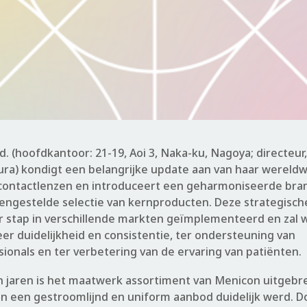
d. (hoofdkantoor: 21-19, Aoi 3, Naka-ku, Nagoya; directeur
ra) kondigt een belangrijke update aan van haar wereldwi
ontactlenzen en introduceert een geharmoniseerde bran
engestelde selectie van kernproducten. Deze strategische
r stap in verschillende markten geïmplementeerd en zal 
er duidelijkheid en consistentie, ter ondersteuning van
ionals en ter verbetering van de ervaring van patiënten.
n jaren is het maatwerk assortiment van Menicon uitgebr
n een gestroomlijnd en uniform aanbod duidelijk werd. Do