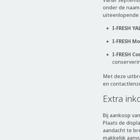
Vanaf septembe
onder de naa
uiteenlopende
I-FRESH YA
I-FRESH Mo
I-FRESH Co
conserveri
Met deze uitbr
en contactlenz
Extra in
Bij aankoop va
Plaats de disp
aandacht te br
makkelijk aanvu