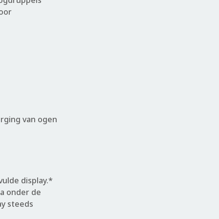
oogdruppels
oor
orging van ogen
ulde display.*
ra onder de
ay steeds