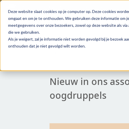
Are you in
United States
?
To see consumer or professional con
Deze website slaat cookies op je computer op. Deze cookies worde
omgaat en om je te onthouden. We gebruiken deze informatie om je 
Producten
Bestellen & Easyfit
Meni
meetgegevens over onze bezoekers, zowel op deze website als via a
die we gebruiken.
Als je weigert, zal je informatie niet worden gevolgd bij je bezoek 
onthouden dat je niet gevolgd wilt worden.
Terug
Nieuw in ons asso
oogdruppels