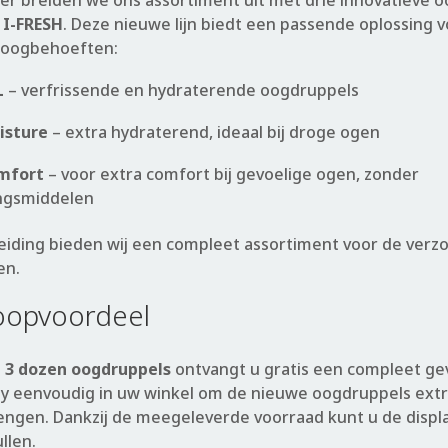
r breiden we ons assortiment uit met drie innovatieve 
m
I-FRESH
. Deze nieuwe lijn biedt een passende oplossing v
 oogbehoeften:
L
– verfrissende en hydraterende oogdruppels
isture
– extra hydraterend, ideaal bij droge ogen
mfort
– voor extra comfort bij gevoelige ogen, zonder
ngsmiddelen
eiding bieden wij een compleet assortiment voor de verz
en.
koopvoordeel
n
3 dozen oogdruppels
ontvangt u gratis een compleet gev
lay eenvoudig in uw winkel om de nieuwe oogdruppels ext
engen. Dankzij de meegeleverde voorraad kunt u de displ
llen.