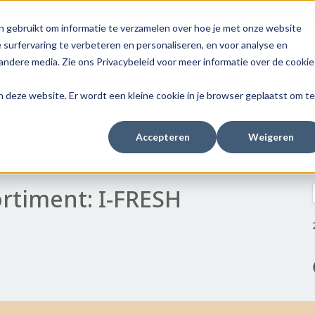
tent specific to your location,
Change your region to
United States
n gebruikt om informatie te verzamelen over hoe je met onze website
surfervaring te verbeteren en personaliseren, en voor analyse en
con Academy
Kennis Lab
Over Menicon
ndere media. Zie ons Privacybeleid voor meer informatie over de cookie
aan deze website. Er wordt een kleine cookie in je browser geplaatst om te
Accepteren
Weigeren
rtiment: I-FRESH