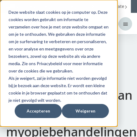
Corporate
Change your region to
United States
Deze website slaat cookies op je computer op. Deze
cookies worden gebruikt om informatie te
verzamelen over hoe je met onze website omgaat en
om je te onthouden. We gebruiken deze informatie
om je surfervaring te verbeteren en personaliseren,
en voor analyse en meetgegevens over onze
Terug
bezoekers, zowel op deze website als via andere
Menicon Bloom
media. Zie ons Privacybeleid voor meer informatie
over de cookies die we gebruiken.
2026.06.23
Als je weigert, zal je informatie niet worden gevolgd
bij je bezoek aan deze website. Er wordt een kleine
Naar buiten! Een van
cookie in je browser geplaatst om te onthouden dat
je niet gevolgd wilt worden.
de leukste
Accepteren
Weigeren
myopiebehandelingen