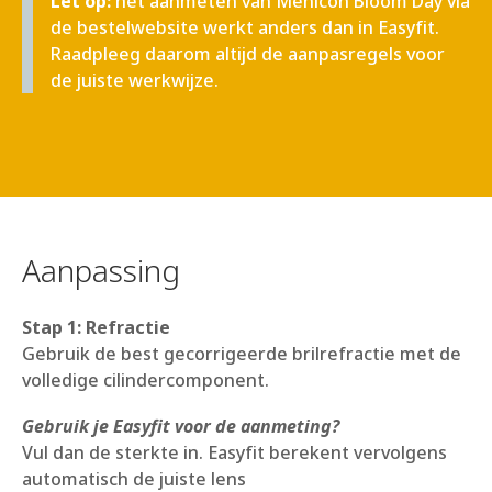
Let op:
het aanmeten van Menicon Bloom Day via
de bestelwebsite werkt anders dan in Easyfit.
Raadpleeg daarom altijd de aanpasregels voor
de juiste werkwijze.
Aanpassing
Stap 1: Refractie
Gebruik de best gecorrigeerde brilrefractie met de
volledige cilindercomponent.
Gebruik je Easyfit voor de aanmeting?
Vul dan de sterkte in. Easyfit berekent vervolgens
automatisch de juiste lens