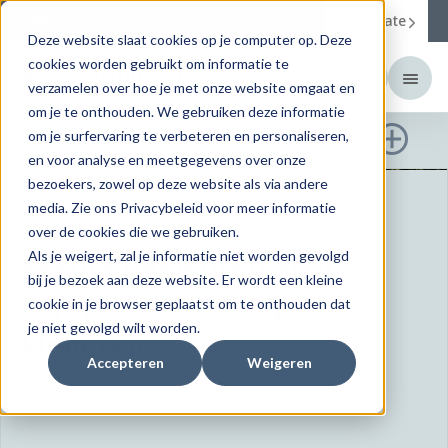
Corporate
Change your region to
United States
Deze website slaat cookies op je computer op. Deze
cookies worden gebruikt om informatie te
verzamelen over hoe je met onze website omgaat en
om je te onthouden. We gebruiken deze informatie
Menicon Bloom Day™
om je surfervaring te verbeteren en personaliseren,
en voor analyse en meetgegevens over onze
bezoekers, zowel op deze website als via andere
media. Zie ons Privacybeleid voor meer informatie
over de cookies die we gebruiken.
ABOUT US
Zachte daglenzen voor
Als je weigert, zal je informatie niet worden gevolgd
bij je bezoek aan deze website. Er wordt een kleine
Infinite Vision,
myopiecontrole bij
cookie in je browser geplaatst om te onthouden dat
je niet gevolgd wilt worden.
Infinite Possibilities
kinderen
Accepteren
Weigeren