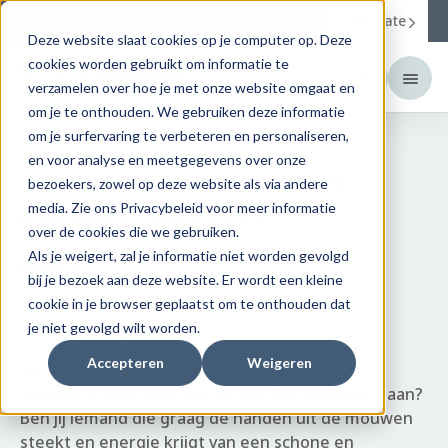
Corporate
Change your region to
United States
Deze website slaat cookies op je computer op. Deze
cookies worden gebruikt om informatie te
verzamelen over hoe je met onze website omgaat en
om je te onthouden. We gebruiken deze informatie
om je surfervaring te verbeteren en personaliseren,
en voor analyse en meetgegevens over onze
Schoonmaakmedewerker
bezoekers, zowel op deze website als via andere
(parttime, avonden)
media. Zie ons Privacybeleid voor meer informatie
over de cookies die we gebruiken.
Als je weigert, zal je informatie niet worden gevolgd
EMMEN
bij je bezoek aan deze website. Er wordt een kleine
cookie in je browser geplaatst om te onthouden dat
je niet gevolgd wilt worden.
March 26, 2026
Accepteren
Weigeren
Wil jij werken in een nette, gestructureerde
omgeving waar kwaliteit en hygiëne centraal staan?
Ben jij iemand die graag de handen uit de mouwen
steekt en energie krijgt van een schone en